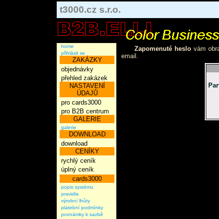
t3000.cz s.r.o.
home
Zapomenuté heslo
vám obrat
přihlásit se
email.
ZAKÁZKY
objednávky
přehled zakázek
Par
NASTAVENÍ
ÚDAJŮ
pro cards3000
pro B2B centrum
GALERIE
galerie
DOWNLOAD
download
CENÍKY
rychlý ceník
úplný ceník
cards3000
popis systému
pravidla
výrobní lhůty
platební podmínky
poznámky k sazbě