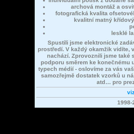
individuální potisk z dodané s
archová montáž a osvit
fotografická kvalita ofsetovéh
kvalitní matný křídov
p
lesklé l
Spustili jsme elektronické zad
prostředí. V každý okamžik vidíte,
nachází. Zprovoznili jsme také
podporu směrem ke konečnému už
typech médií - oslovíme za vás v
samozřejmě dostatek vzorků u nás 
atd… pro prez
vi
1998-