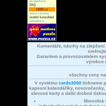
jak objednávat
FAQ
t3000.cz
adresy a kontakty
osobní konzultant
vizitky@elli.cz
Komentáře, návrhy na zlepšení
směrujt
Garantem a provozovatelem s
výrobce
všechny ceny na
V systému
cards3000
tiskneme p
kapesní kalendáříky, novoročenky,
slevové karty a další drobné tiskov
libovolná 